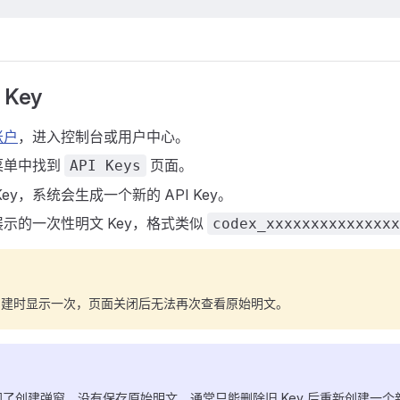
 Key
账户
，进入控制台或用户中心。
菜单中找到
页面。
API Keys
ey，系统会生成一个新的 API Key。
示的一次性明文 Key，格式类似
codex_xxxxxxxxxxxxxxx
 只在创建时显示一次，页面关闭后无法再次查看原始明文。
了创建弹窗、没有保存原始明文，通常只能删除旧 Key 后重新创建一个