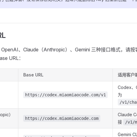
RL
penAI、Claude（Anthropic）、Gemini 三种接口格式
se URL：
Base URL
适用客户端
Codex、
为
https://codex.miaomiaocode.com/v1
/v1/cha
ropic）
Claud
https://codex.miaomiaocode.com
接
/v1/
Gemin